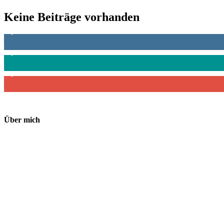
Keine Beiträge vorhanden
1,887
Follower
4,199
Follower
2,340
Abonnenten
Über mich