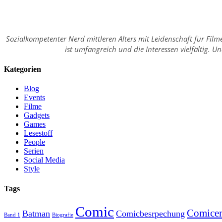
Sozialkompetenter Nerd mittleren Alters mit Leidenschaft für Fil
ist umfangreich und die Interessen vielfältig. 
Kategorien
Blog
Events
Filme
Gadgets
Games
Lesestoff
People
Serien
Social Media
Style
Tags
Comic
Comice
Batman
Comicbesrpechung
Band 1
Biografie