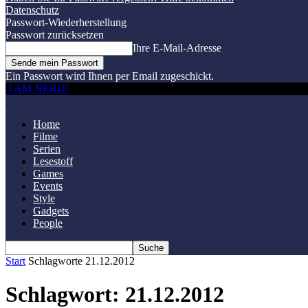
Datenschutz
Passwort-Wiederherstellung
Passwort zurücksetzen
Ihre E-Mail-Adresse
Ein Passwort wird Ihnen per Email zugeschickt.
I AM NERD!
Home
Filme
Serien
Lesestoff
Games
Events
Style
Gadgets
People
Start
Schlagworte
21.12.2012
Schlagwort: 21.12.2012