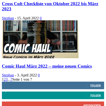
Cross Cult Checkliste von Oktober 2022 bis März
2023
Stephan
-
15. April 2022
0
Comic Haul März 2022 – meine neuen Comics
Stephan
-
3. April 2022
0
1
2
3
...
7
Seite 1 von 7
1,887
Follower
FOLGEN
4,199
Follower
FOLGEN
2,340
Abonnenten
ABONNIEREN