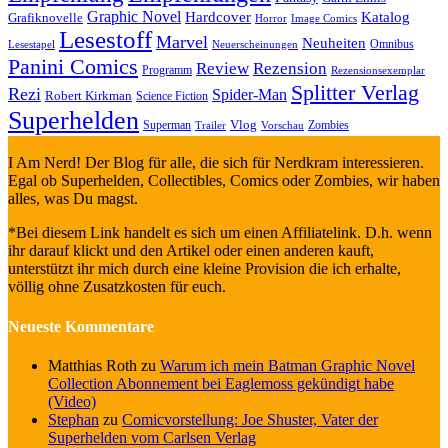
Graphic Novel
Hardcover
Katalog
Grafiknovelle
Horror
Image Comics
Lesestoff
Marvel
Neuheiten
Omnibus
Neuerscheinungen
Lesestapel
Panini Comics
Review
Rezension
Programm
Rezensionsexemplar
Splitter Verlag
Rezi
Spider-Man
Robert Kirkman
Science Fiction
Superhelden
Vlog
Superman
Zombies
Trailer
Vorschau
I Am Nerd! Der Blog für alle, die sich für Nerdkram interessieren.
Egal ob Superhelden, Collectibles, Comics oder Zombies, wir haben
alles, was Du magst.
*Bei diesem Link handelt es sich um einen Affiliatelink. D.h. wenn
ihr darauf klickt und den Artikel oder einen anderen kauft,
unterstützt ihr mich durch eine kleine Provision die ich erhalte,
völlig ohne Zusatzkosten für euch.
Neueste Kommentare
Matthias Roth
zu
Warum ich mein Batman Graphic Novel
Collection Abonnement bei Eaglemoss gekündigt habe
(Video)
Stephan
zu
Comicvorstellung: Joe Shuster, Vater der
Superhelden vom Carlsen Verlag