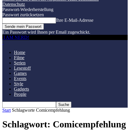
Datenschutz
Passwort-Wiederherstellung
Passwort zurücksetzen
Ihre E-Mail-Adresse
Ein Passwort wird Ihnen per Email zugeschickt.
I AM NERD!
Home
Filme
Serien
Lesestoff
Games
Events
Style
Gadgets
People
Start
Schlagworte
Comicempfehlung
Schlagwort: Comicempfehlung