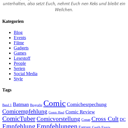
unterhalten, also setzt Euch, nehmt Euch nen Keks und bleibt ein
Weilchen.
Kategorien
Blog
Events
Filme
Gadgets
Games
Lesestoff
People
Serien
Social Media
Style
Tags
Comic
Batman
Comicbesrpechung
Band 1
Biografie
Comicempfehlung
Comic Review
Comic Haul
ComicTuber
Cross Cult
Comicvorstellung
DC
Conan
Empfehlungen
Empfehlung
Fantasy
Garth Ennis