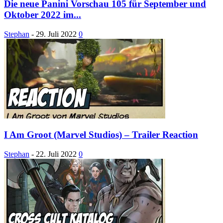
Die neue Panini Vorschau 105 für September und
Oktober 2022 im...
Stephan
-
29. Juli 2022
0
I Am Groot (Marvel Studios) – Trailer Reaction
Stephan
-
22. Juli 2022
0