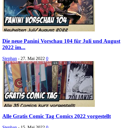
Die neue Panini Vorschau 104 für Juli und August
2022 im...
Stephan
-
27. Mai 2022
0
Alle Gratis Comic Tag Comics 2022 vorgestellt
Stephan
-
15. Mai 2022
0