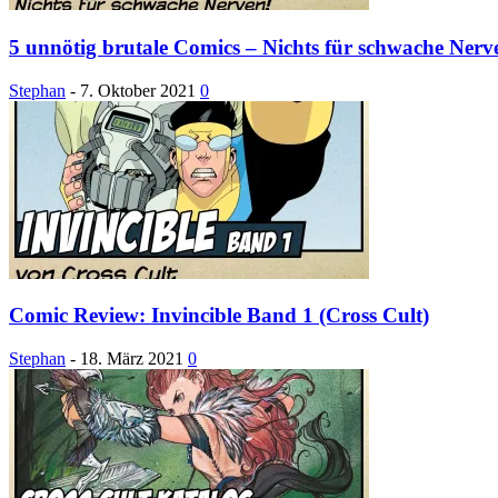
5 unnötig brutale Comics – Nichts für schwache Nerv
Stephan
-
7. Oktober 2021
0
Comic Review: Invincible Band 1 (Cross Cult)
Stephan
-
18. März 2021
0