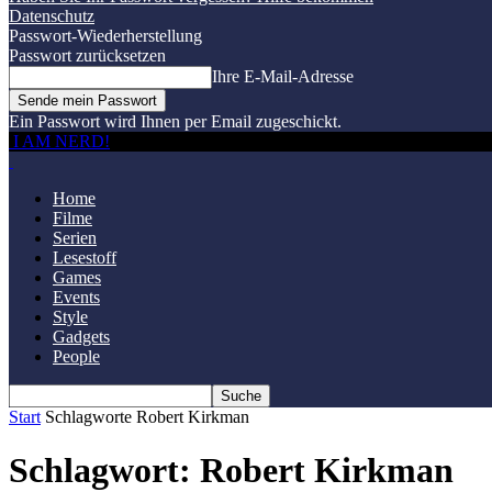
Datenschutz
Passwort-Wiederherstellung
Passwort zurücksetzen
Ihre E-Mail-Adresse
Ein Passwort wird Ihnen per Email zugeschickt.
I AM NERD!
Home
Filme
Serien
Lesestoff
Games
Events
Style
Gadgets
People
Start
Schlagworte
Robert Kirkman
Schlagwort: Robert Kirkman