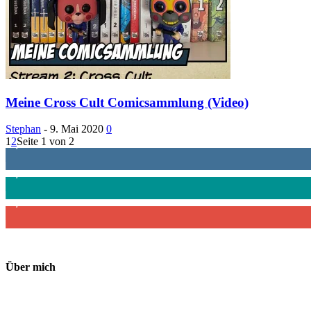
Meine Cross Cult Comicsammlung (Video)
Stephan
-
9. Mai 2020
0
1
2
Seite 1 von 2
1,887
Follower
4,199
Follower
2,340
Abonnenten
Über mich