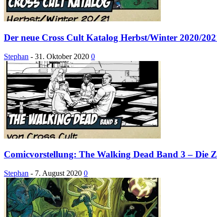
Der neue Cross Cult Katalog Herbst/Winter 2020/202
Stephan
-
31. Oktober 2020
0
Comicvorstellung: The Walking Dead Band 3 – Die Zu
Stephan
-
7. August 2020
0