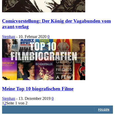
Comicvorstellung: Der König der Vagabunden vom
avant-verlag
Stephan
-
10. Februar 2020
0
Meine Top 10 biografischen Filme
Stephan
-
13. Dezember 2019
0
1
2
Seite 1 von 2
1,887
Follower
FOLGEN