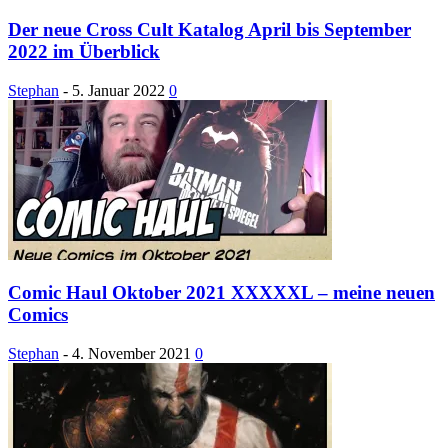
Der neue Cross Cult Katalog April bis September
2022 im Überblick
Stephan
-
5. Januar 2022
0
Comic Haul Oktober 2021 XXXXXL – meine neuen
Comics
Stephan
-
4. November 2021
0