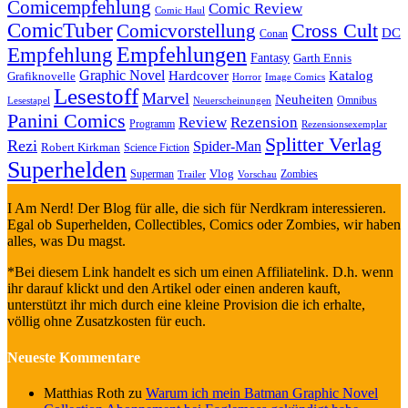
Comicempfehlung
Comic Review
Comic Haul
ComicTuber
Cross Cult
Comicvorstellung
DC
Conan
Empfehlungen
Empfehlung
Fantasy
Garth Ennis
Graphic Novel
Hardcover
Katalog
Grafiknovelle
Horror
Image Comics
Lesestoff
Marvel
Neuheiten
Omnibus
Neuerscheinungen
Lesestapel
Panini Comics
Review
Rezension
Programm
Rezensionsexemplar
Splitter Verlag
Rezi
Spider-Man
Robert Kirkman
Science Fiction
Superhelden
Vlog
Superman
Zombies
Trailer
Vorschau
I Am Nerd! Der Blog für alle, die sich für Nerdkram interessieren.
Egal ob Superhelden, Collectibles, Comics oder Zombies, wir haben
alles, was Du magst.
*Bei diesem Link handelt es sich um einen Affiliatelink. D.h. wenn
ihr darauf klickt und den Artikel oder einen anderen kauft,
unterstützt ihr mich durch eine kleine Provision die ich erhalte,
völlig ohne Zusatzkosten für euch.
Neueste Kommentare
Matthias Roth
zu
Warum ich mein Batman Graphic Novel