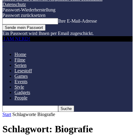
Datenschutz
Passwort-Wiederherstellung
Passwort zurücksetzen
Ihre E-Mail-Adresse
Ein Passwort wird Ihnen per Email zugeschickt.
I AM NERD!
Home
Filme
Serien
Lesestoff
Games
Events
Style
Gadgets
People
Start
Schlagworte
Biografie
Schlagwort: Biografie