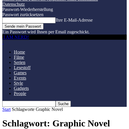
Datenschutz
Passwort-Wiederherstellung
Passwort zurücksetzen
Ihre E-Mail-Adresse
Ein Passwort wird Ihnen per Email zugeschickt.
I AM NERD!
Home
Filme
Serien
Lesestoff
Games
Events
Style
Gadgets
People
Start
Schlagworte
Graphic Novel
Schlagwort: Graphic Novel