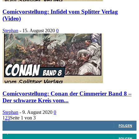
Comicvorstellung: Infidel vom Splitter Verlag
(Video)
Stephan
-
15. August 2020
0
Comicvorstellung: Conan der Cimmerier Band 8 –
Der schwarze Kreis vom...
Stephan
-
9. August 2020
0
1
2
3
Seite 1 von 3
1,887
Follower
FOLGEN
4,199
Follower
FOLGEN