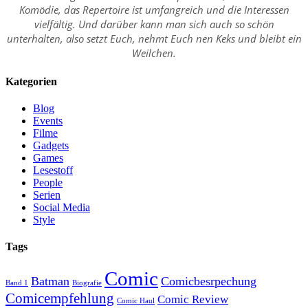
Komödie, das Repertoire ist umfangreich und die Interessen
vielfältig. Und darüber kann man sich auch so schön
unterhalten, also setzt Euch, nehmt Euch nen Keks und bleibt ein
Weilchen.
Kategorien
Blog
Events
Filme
Gadgets
Games
Lesestoff
People
Serien
Social Media
Style
Tags
Comic
Batman
Comicbesrpechung
Band 1
Biografie
Comicempfehlung
Comic Review
Comic Haul