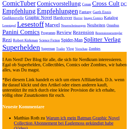
ComicTuber
Cross Cult
Comicvorstellung
DC
Conan
Empfehlungen
Empfehlung
Fantasy
Garth Ennis
Graphic Novel
Hardcover
Katalog
Grafiknovelle
Horror
Image Comics
Lesestoff
Marvel
Neuheiten
Omnibus
Neuerscheinungen
Lesestapel
Panini Comics
Review
Rezension
Programm
Rezensionsexemplar
Splitter Verlag
Rezi
Spider-Man
Robert Kirkman
Science Fiction
Superhelden
Vlog
Superman
Zombies
Trailer
Vorschau
I Am Nerd! Der Blog für alle, die sich für Nerdkram interessieren.
Egal ob Superhelden, Collectibles, Comics oder Zombies, wir haben
alles, was Du magst.
*Bei diesem Link handelt es sich um einen Affiliatelink. D.h. wenn
ihr darauf klickt und den Artikel oder einen anderen kauft,
unterstützt ihr mich durch eine kleine Provision die ich erhalte,
völlig ohne Zusatzkosten für euch.
Neueste Kommentare
Matthias Roth
zu
Warum ich mein Batman Graphic Novel
Collection Abonnement bei Eaglemoss gekündigt habe
(Video)