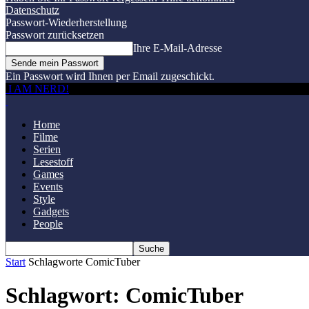
Datenschutz
Passwort-Wiederherstellung
Passwort zurücksetzen
Ihre E-Mail-Adresse
Ein Passwort wird Ihnen per Email zugeschickt.
I AM NERD!
Home
Filme
Serien
Lesestoff
Games
Events
Style
Gadgets
People
Start
Schlagworte
ComicTuber
Schlagwort: ComicTuber