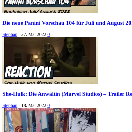
Die neue Panini Vorschau 104 für Juli und August 202
Stephan
-
27. Mai 2022
0
She-Hulk: Die Anwältin (Marvel Studios) – Trailer R
Stephan
-
18. Mai 2022
0