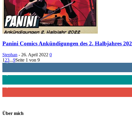
Panini Comics Ankündigungen des 2. Halbjahres 20
Stephan
-
26. April 2022
0
1
2
3
...
9
Seite 1 von 9
1,887
Follower
4,199
Follower
2,340
Abonnenten
Über mich