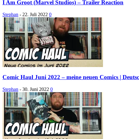
I Am Groot (Marvel Studios) – Trailer Reaction
Stephan
-
22. Juli 2022
0
Comic Haul Juni 2022 – meine neuen Comics | Deuts
Stephan
-
30. Juni 2022
0