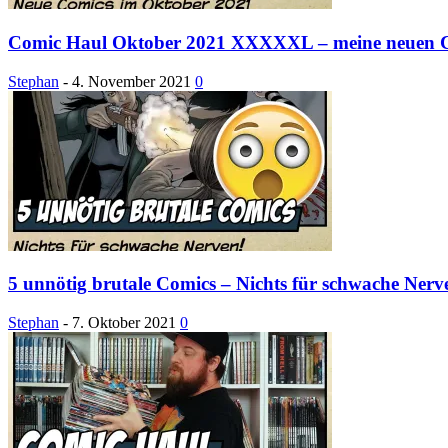
Comic Haul Oktober 2021 XXXXXL – meine neuen 
Stephan
-
4. November 2021
0
5 unnötig brutale Comics – Nichts für schwache Nerv
Stephan
-
7. Oktober 2021
0