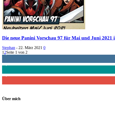
Die neue Panini Vorschau 97 für Mai und Juni 2021 i
Stephan
-
22. März 2021
0
1
2
Seite 1 von 2
1,887
Follower
4,199
Follower
2,340
Abonnenten
Über mich