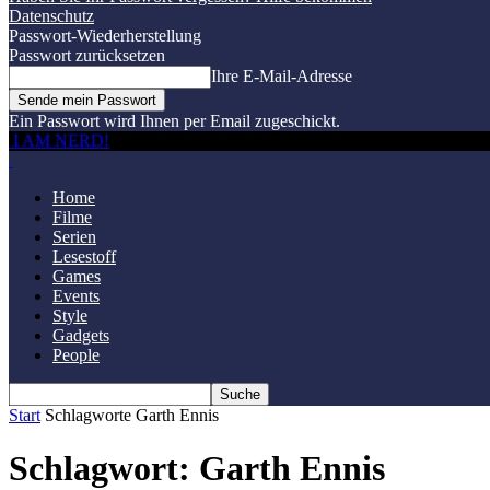
Datenschutz
Passwort-Wiederherstellung
Passwort zurücksetzen
Ihre E-Mail-Adresse
Ein Passwort wird Ihnen per Email zugeschickt.
I AM NERD!
Home
Filme
Serien
Lesestoff
Games
Events
Style
Gadgets
People
Start
Schlagworte
Garth Ennis
Schlagwort: Garth Ennis