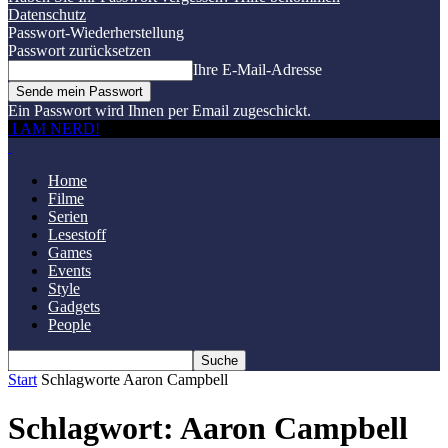
Datenschutz
Passwort-Wiederherstellung
Passwort zurücksetzen
Ihre E-Mail-Adresse
Ein Passwort wird Ihnen per Email zugeschickt.
I AM NERD!
Home
Filme
Serien
Lesestoff
Games
Events
Style
Gadgets
People
Start
Schlagworte
Aaron Campbell
Schlagwort: Aaron Campbell