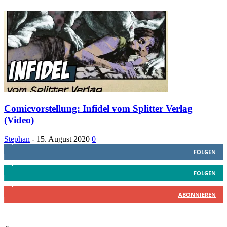
Comicvorstellung: Infidel vom Splitter Verlag
(Video)
Stephan
-
15. August 2020
0
1,887
Follower
FOLGEN
4,199
Follower
FOLGEN
2,340
Abonnenten
ABONNIEREN