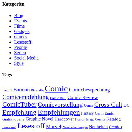
Kategorien
Blog
Events
Filme
Gadgets
Games
Lesestoff
People
Serien
Social Media
Style
Tags
Comic
Batman
Comicbesrpechung
Band 1
Biografie
Comicempfehlung
Comic Review
Comic Haul
ComicTuber
Cross Cult
Comicvorstellung
DC
Conan
Empfehlungen
Empfehlung
Fantasy
Garth Ennis
Graphic Novel
Hardcover
Katalog
Grafiknovelle
Horror
Image Comics
Lesestoff
Marvel
Neuheiten
Omnibus
Neuerscheinungen
Lesestapel