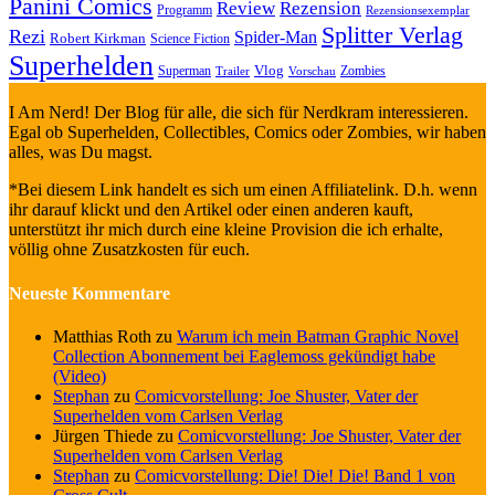
Panini Comics
Review
Rezension
Programm
Rezensionsexemplar
Splitter Verlag
Rezi
Spider-Man
Robert Kirkman
Science Fiction
Superhelden
Vlog
Superman
Zombies
Trailer
Vorschau
I Am Nerd! Der Blog für alle, die sich für Nerdkram interessieren.
Egal ob Superhelden, Collectibles, Comics oder Zombies, wir haben
alles, was Du magst.
*Bei diesem Link handelt es sich um einen Affiliatelink. D.h. wenn
ihr darauf klickt und den Artikel oder einen anderen kauft,
unterstützt ihr mich durch eine kleine Provision die ich erhalte,
völlig ohne Zusatzkosten für euch.
Neueste Kommentare
Matthias Roth
zu
Warum ich mein Batman Graphic Novel
Collection Abonnement bei Eaglemoss gekündigt habe
(Video)
Stephan
zu
Comicvorstellung: Joe Shuster, Vater der
Superhelden vom Carlsen Verlag
Jürgen Thiede
zu
Comicvorstellung: Joe Shuster, Vater der
Superhelden vom Carlsen Verlag
Stephan
zu
Comicvorstellung: Die! Die! Die! Band 1 von