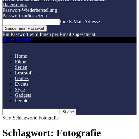
Datenschutz
Passwort-Wiederherstellung
Passwort zurücksetzen
Ihre E-Mail-Adresse
Ein Passwort wird Ihnen per Email zugeschickt.
I AM NERD!
Home
Filme
Serien
Lesestoff
Games
Events
Style
Gadgets
People
Start
Schlagworte
Fotografie
Schlagwort: Fotografie