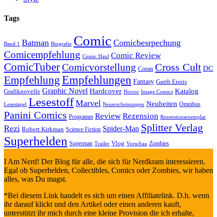
Tags
Comic
Batman
Comicbesrpechung
Band 1
Biografie
Comicempfehlung
Comic Review
Comic Haul
ComicTuber
Cross Cult
Comicvorstellung
DC
Conan
Empfehlungen
Empfehlung
Fantasy
Garth Ennis
Graphic Novel
Hardcover
Katalog
Grafiknovelle
Horror
Image Comics
Lesestoff
Marvel
Neuheiten
Omnibus
Neuerscheinungen
Lesestapel
Panini Comics
Review
Rezension
Programm
Rezensionsexemplar
Splitter Verlag
Rezi
Spider-Man
Robert Kirkman
Science Fiction
Superhelden
Vlog
Superman
Zombies
Trailer
Vorschau
I Am Nerd! Der Blog für alle, die sich für Nerdkram interessieren.
Egal ob Superhelden, Collectibles, Comics oder Zombies, wir haben
alles, was Du magst.
*Bei diesem Link handelt es sich um einen Affiliatelink. D.h. wenn
ihr darauf klickt und den Artikel oder einen anderen kauft,
unterstützt ihr mich durch eine kleine Provision die ich erhalte,