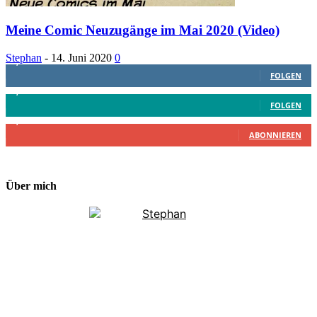
Meine Comic Neuzugänge im Mai 2020 (Video)
Stephan
-
14. Juni 2020
0
1,887
Follower
FOLGEN
4,199
Follower
FOLGEN
2,340
Abonnenten
ABONNIEREN
Über mich