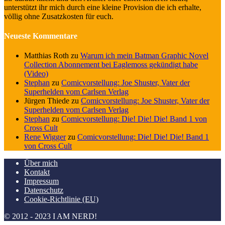
unterstützt ihr mich durch eine kleine Provision die ich erhalte,
völlig ohne Zusatzkosten für euch.
Neueste Kommentare
Matthias Roth
zu
Warum ich mein Batman Graphic Novel
Collection Abonnement bei Eaglemoss gekündigt habe
(Video)
Stephan
zu
Comicvorstellung: Joe Shuster, Vater der
Superhelden vom Carlsen Verlag
Jürgen Thiede
zu
Comicvorstellung: Joe Shuster, Vater der
Superhelden vom Carlsen Verlag
Stephan
zu
Comicvorstellung: Die! Die! Die! Band 1 von
Cross Cult
Rene Wigger
zu
Comicvorstellung: Die! Die! Die! Band 1
von Cross Cult
Über mich
Kontakt
Impressum
Datenschutz
Cookie-Richtlinie (EU)
© 2012 - 2023 I AM NERD!