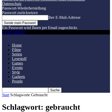
Datenschutz
Passwort-Wiederherstellung
Passwort zurücksetzen
Ihre E-Mail-Adresse
Ein Passwort wird Ihnen per Email zugeschickt.
I AM NERD!
Home
Filme
Serien
Lesestoff
Games
Events
Style
Gadgets
People
Start
Schlagworte
Gebraucht
Schlagwort: gebraucht