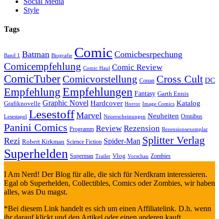
Social Media
Style
Tags
Comic
Batman
Comicbesrpechung
Band 1
Biografie
Comicempfehlung
Comic Review
Comic Haul
ComicTuber
Cross Cult
Comicvorstellung
DC
Conan
Empfehlungen
Empfehlung
Fantasy
Garth Ennis
Graphic Novel
Hardcover
Katalog
Grafiknovelle
Horror
Image Comics
Lesestoff
Marvel
Neuheiten
Omnibus
Neuerscheinungen
Lesestapel
Panini Comics
Review
Rezension
Programm
Rezensionsexemplar
Splitter Verlag
Rezi
Spider-Man
Robert Kirkman
Science Fiction
Superhelden
Vlog
Superman
Zombies
Trailer
Vorschau
I Am Nerd! Der Blog für alle, die sich für Nerdkram interessieren.
Egal ob Superhelden, Collectibles, Comics oder Zombies, wir haben
alles, was Du magst.
*Bei diesem Link handelt es sich um einen Affiliatelink. D.h. wenn
ihr darauf klickt und den Artikel oder einen anderen kauft,