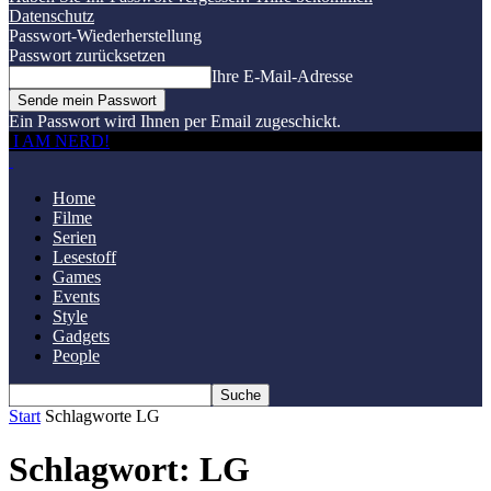
Datenschutz
Passwort-Wiederherstellung
Passwort zurücksetzen
Ihre E-Mail-Adresse
Ein Passwort wird Ihnen per Email zugeschickt.
I AM NERD!
Home
Filme
Serien
Lesestoff
Games
Events
Style
Gadgets
People
Start
Schlagworte
LG
Schlagwort: LG