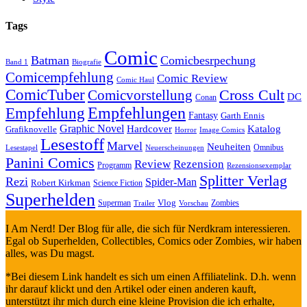
Tags
Comic
Batman
Comicbesrpechung
Band 1
Biografie
Comicempfehlung
Comic Review
Comic Haul
ComicTuber
Cross Cult
Comicvorstellung
DC
Conan
Empfehlungen
Empfehlung
Fantasy
Garth Ennis
Graphic Novel
Hardcover
Katalog
Grafiknovelle
Horror
Image Comics
Lesestoff
Marvel
Neuheiten
Omnibus
Neuerscheinungen
Lesestapel
Panini Comics
Review
Rezension
Programm
Rezensionsexemplar
Splitter Verlag
Rezi
Spider-Man
Robert Kirkman
Science Fiction
Superhelden
Vlog
Superman
Zombies
Trailer
Vorschau
I Am Nerd! Der Blog für alle, die sich für Nerdkram interessieren.
Egal ob Superhelden, Collectibles, Comics oder Zombies, wir haben
alles, was Du magst.
*Bei diesem Link handelt es sich um einen Affiliatelink. D.h. wenn
ihr darauf klickt und den Artikel oder einen anderen kauft,
unterstützt ihr mich durch eine kleine Provision die ich erhalte,