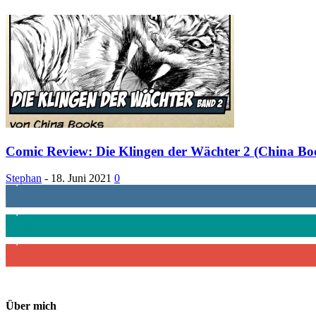
Comic Review: Die Klingen der Wächter 2 (China Bo
Stephan
-
18. Juni 2021
0
1,887
Follower
4,199
Follower
2,340
Abonnenten
Über mich