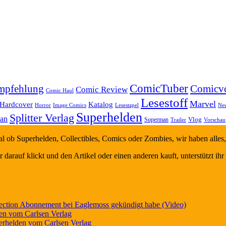
ComicTuber
mpfehlung
Comicvo
Comic Review
Comic Haul
Lesestoff
Marvel
Hardcover
Katalog
Horror
Ne
Image Comics
Lesestapel
Superhelden
Splitter Verlag
an
Vlog
Superman
Trailer
Vorschau
gal ob Superhelden, Collectibles, Comics oder Zombies, wir haben alle
 darauf klickt und den Artikel oder einen anderen kauft, unterstützt ihr 
ction Abonnement bei Eaglemoss gekündigt habe (Video)
den vom Carlsen Verlag
perhelden vom Carlsen Verlag