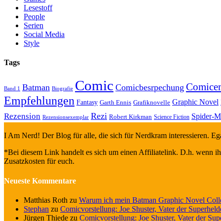
Lesestoff
People
Serien
Social Media
Style
Tags
Comic
Comice
Batman
Comicbesrpechung
Band 1
Biografie
Empfehlungen
Graphic Novel
Fantasy
Garth Ennis
Grafiknovelle
Rezi
Rezension
Spider-M
Robert Kirkman
Science Fiction
Rezensionsexemplar
I Am Nerd! Der Blog für alle, die sich für Nerdkram interessieren. E
*Bei diesem Link handelt es sich um einen Affiliatelink. D.h. wenn ihr
Zusatzkosten für euch.
Neueste Kommentare
Matthias Roth
zu
Warum ich mein Batman Graphic Novel Colle
Stephan
zu
Comicvorstellung: Joe Shuster, Vater der Superhel
Jürgen Thiede
zu
Comicvorstellung: Joe Shuster, Vater der Su