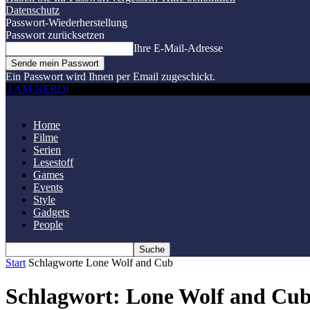
Datenschutz
Passwort-Wiederherstellung
Passwort zurücksetzen
Ihre E-Mail-Adresse
Ein Passwort wird Ihnen per Email zugeschickt.
I AM NERD!
Home
Filme
Serien
Lesestoff
Games
Events
Style
Gadgets
People
Start
Schlagworte
Lone Wolf and Cub
Schlagwort: Lone Wolf and Cu