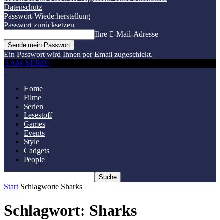
Datenschutz
Passwort-Wiederherstellung
Passwort zurücksetzen
Ihre E-Mail-Adresse
Ein Passwort wird Ihnen per Email zugeschickt.
I AM NERD!
Home
Filme
Serien
Lesestoff
Games
Events
Style
Gadgets
People
Start
Schlagworte
Sharks
Schlagwort: Sharks