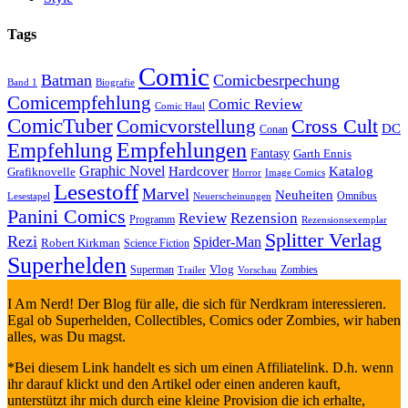
Tags
Comic
Batman
Comicbesrpechung
Band 1
Biografie
Comicempfehlung
Comic Review
Comic Haul
ComicTuber
Cross Cult
Comicvorstellung
DC
Conan
Empfehlungen
Empfehlung
Fantasy
Garth Ennis
Graphic Novel
Hardcover
Katalog
Grafiknovelle
Horror
Image Comics
Lesestoff
Marvel
Neuheiten
Omnibus
Neuerscheinungen
Lesestapel
Panini Comics
Review
Rezension
Programm
Rezensionsexemplar
Splitter Verlag
Rezi
Spider-Man
Robert Kirkman
Science Fiction
Superhelden
Vlog
Superman
Zombies
Trailer
Vorschau
I Am Nerd! Der Blog für alle, die sich für Nerdkram interessieren.
Egal ob Superhelden, Collectibles, Comics oder Zombies, wir haben
alles, was Du magst.
*Bei diesem Link handelt es sich um einen Affiliatelink. D.h. wenn
ihr darauf klickt und den Artikel oder einen anderen kauft,
unterstützt ihr mich durch eine kleine Provision die ich erhalte,