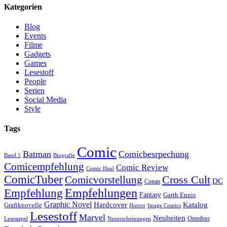
Kategorien
Blog
Events
Filme
Gadgets
Games
Lesestoff
People
Serien
Social Media
Style
Tags
Comic
Batman
Comicbesrpechung
Band 1
Biografie
Comicempfehlung
Comic Review
Comic Haul
ComicTuber
Cross Cult
Comicvorstellung
DC
Conan
Empfehlungen
Empfehlung
Fantasy
Garth Ennis
Graphic Novel
Hardcover
Katalog
Grafiknovelle
Horror
Image Comics
Lesestoff
Marvel
Neuheiten
Omnibus
Neuerscheinungen
Lesestapel