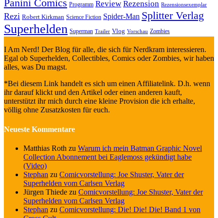
Panini Comics
Review
Rezension
Programm
Rezensionsexemplar
Splitter Verlag
Rezi
Spider-Man
Robert Kirkman
Science Fiction
Superhelden
Vlog
Superman
Zombies
Trailer
Vorschau
I Am Nerd! Der Blog für alle, die sich für Nerdkram interessieren.
Egal ob Superhelden, Collectibles, Comics oder Zombies, wir haben
alles, was Du magst.
*Bei diesem Link handelt es sich um einen Affiliatelink. D.h. wenn
ihr darauf klickt und den Artikel oder einen anderen kauft,
unterstützt ihr mich durch eine kleine Provision die ich erhalte,
völlig ohne Zusatzkosten für euch.
Neueste Kommentare
Matthias Roth
zu
Warum ich mein Batman Graphic Novel
Collection Abonnement bei Eaglemoss gekündigt habe
(Video)
Stephan
zu
Comicvorstellung: Joe Shuster, Vater der
Superhelden vom Carlsen Verlag
Jürgen Thiede
zu
Comicvorstellung: Joe Shuster, Vater der
Superhelden vom Carlsen Verlag
Stephan
zu
Comicvorstellung: Die! Die! Die! Band 1 von