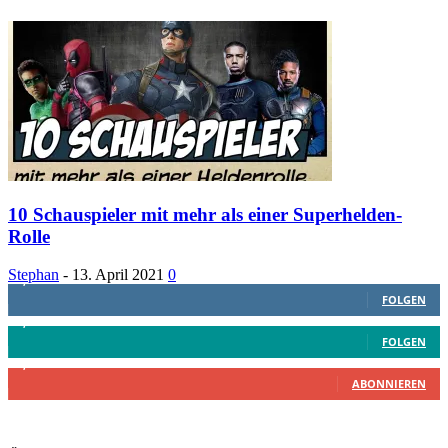
10 Schauspieler mit mehr als einer Superhelden-
Rolle
Stephan
-
13. April 2021
0
1,887
Follower
FOLGEN
4,199
Follower
FOLGEN
2,340
Abonnenten
ABONNIEREN