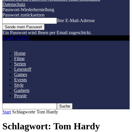
Datenschutz
Passwort-Wiederherstellung
Passwort zurücksetzen
Ihre E-Mail-Adresse
Ein Passwort wird Ihnen per Email zugeschickt.
I AM NERD!
Home
Filme
Serien
Lesestoff
Games
Events
Style
Gadgets
People
Start
Schlagworte
Tom Hardy
Schlagwort: Tom Hardy