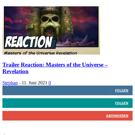
Trailer Reaction: Masters of the Universe –
Revelation
Stephan
-
11. Juni 2021
0
1,887
Follower
FOLGEN
4,199
Follower
FOLGEN
2,340
Abonnenten
ABONNIEREN