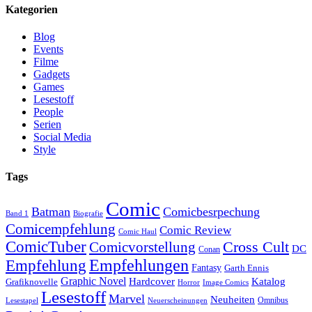
Kategorien
Blog
Events
Filme
Gadgets
Games
Lesestoff
People
Serien
Social Media
Style
Tags
Comic
Batman
Comicbesrpechung
Band 1
Biografie
Comicempfehlung
Comic Review
Comic Haul
ComicTuber
Cross Cult
Comicvorstellung
DC
Conan
Empfehlungen
Empfehlung
Fantasy
Garth Ennis
Graphic Novel
Hardcover
Katalog
Grafiknovelle
Horror
Image Comics
Lesestoff
Marvel
Neuheiten
Omnibus
Neuerscheinungen
Lesestapel