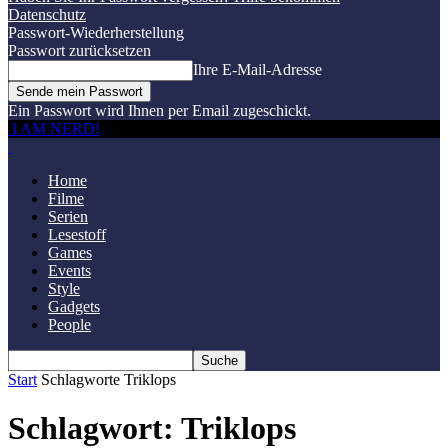
Datenschutz
Passwort-Wiederherstellung
Passwort zurücksetzen
Ihre E-Mail-Adresse
Ein Passwort wird Ihnen per Email zugeschickt.
I AM NERD!
Home
Filme
Serien
Lesestoff
Games
Events
Style
Gadgets
People
Start
Schlagworte
Triklops
Schlagwort: Triklops