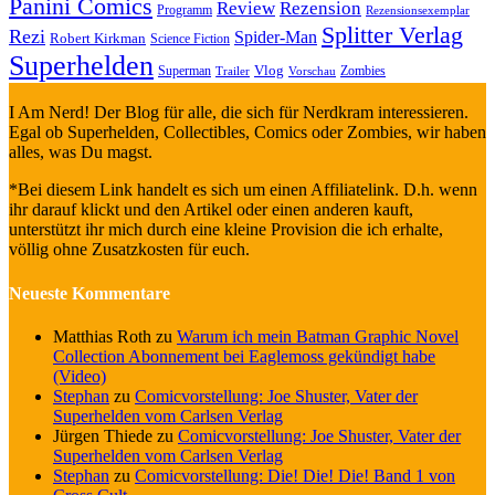
Panini Comics
Review
Rezension
Programm
Rezensionsexemplar
Splitter Verlag
Rezi
Spider-Man
Robert Kirkman
Science Fiction
Superhelden
Vlog
Superman
Zombies
Trailer
Vorschau
I Am Nerd! Der Blog für alle, die sich für Nerdkram interessieren.
Egal ob Superhelden, Collectibles, Comics oder Zombies, wir haben
alles, was Du magst.
*Bei diesem Link handelt es sich um einen Affiliatelink. D.h. wenn
ihr darauf klickt und den Artikel oder einen anderen kauft,
unterstützt ihr mich durch eine kleine Provision die ich erhalte,
völlig ohne Zusatzkosten für euch.
Neueste Kommentare
Matthias Roth
zu
Warum ich mein Batman Graphic Novel
Collection Abonnement bei Eaglemoss gekündigt habe
(Video)
Stephan
zu
Comicvorstellung: Joe Shuster, Vater der
Superhelden vom Carlsen Verlag
Jürgen Thiede
zu
Comicvorstellung: Joe Shuster, Vater der
Superhelden vom Carlsen Verlag
Stephan
zu
Comicvorstellung: Die! Die! Die! Band 1 von