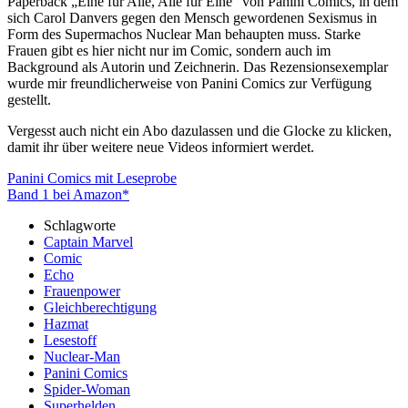
Paperback „Eine für Alle, Alle für Eine“ von Panini Comics, in dem
sich Carol Danvers gegen den Mensch gewordenen Sexismus in
Form des Supermachos Nuclear Man behaupten muss. Starke
Frauen gibt es hier nicht nur im Comic, sondern auch im
Background als Autorin und Zeichnerin. Das Rezensionsexemplar
wurde mir freundlicherweise von Panini Comics zur Verfügung
gestellt.
Vergesst auch nicht ein Abo dazulassen und die Glocke zu klicken,
damit ihr über weitere neue Videos informiert werdet.
Panini Comics mit Leseprobe
Band 1 bei Amazon*
Schlagworte
Captain Marvel
Comic
Echo
Frauenpower
Gleichberechtigung
Hazmat
Lesestoff
Nuclear-Man
Panini Comics
Spider-Woman
Superhelden