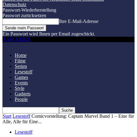
Datenschutz
Passwort-Wiederherstellung
Passwort zurücksetzen
Ihre E-Mail-Adresse
Ein Passwort wird Ihnen per Email zugeschickt.
I AM NERD!
Home
Filme
Serien
Lesestoff
Games
Events
Style
Gadgets
People
Start
Lesestoff
Comicvorstellung: Captain Marvel Band 1 – Eine für
Alle, Alle für Eine...
Lesestoff