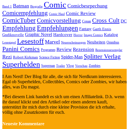
Comic
Batman
Comicbesrpechung
Band 1
Biografie
Comicempfehlung
Comic Review
Comic Haul
ComicTuber
Cross Cult
Comicvorstellung
DC
Conan
Empfehlungen
Empfehlung
Fantasy
Garth Ennis
Graphic Novel
Hardcover
Katalog
Grafiknovelle
Horror
Image Comics
Lesestoff
Marvel
Neuheiten
Omnibus
Neuerscheinungen
Lesestapel
Panini Comics
Review
Rezension
Programm
Rezensionsexemplar
Splitter Verlag
Rezi
Spider-Man
Robert Kirkman
Science Fiction
Superhelden
Vlog
Superman
Zombies
Trailer
Vorschau
I Am Nerd! Der Blog für alle, die sich für Nerdkram interessieren.
Egal ob Superhelden, Collectibles, Comics oder Zombies, wir haben
alles, was Du magst.
*Bei diesem Link handelt es sich um einen Affiliatelink. D.h. wenn
ihr darauf klickt und den Artikel oder einen anderen kauft,
unterstützt ihr mich durch eine kleine Provision die ich erhalte,
völlig ohne Zusatzkosten für euch.
Neueste Kommentare