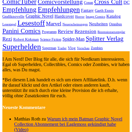
ComicTuber
Cross Cult
Comicvorstellung
DC
Conan
Empfehlungen
Empfehlung
Fantasy
Garth Ennis
Graphic Novel
Hardcover
Katalog
Grafiknovelle
Horror
Image Comics
Lesestoff
Marvel
Neuheiten
Omnibus
Neuerscheinungen
Lesestapel
Panini Comics
Review
Rezension
Programm
Rezensionsexemplar
Splitter Verlag
Rezi
Spider-Man
Robert Kirkman
Science Fiction
Superhelden
Vlog
Superman
Zombies
Trailer
Vorschau
I Am Nerd! Der Blog für alle, die sich für Nerdkram interessieren.
Egal ob Superhelden, Collectibles, Comics oder Zombies, wir haben
alles, was Du magst.
*Bei diesem Link handelt es sich um einen Affiliatelink. D.h. wenn
ihr darauf klickt und den Artikel oder einen anderen kauft,
unterstützt ihr mich durch eine kleine Provision die ich erhalte,
völlig ohne Zusatzkosten für euch.
Neueste Kommentare
Matthias Roth
zu
Warum ich mein Batman Graphic Novel
Collection Abonnement bei Eaglemoss gekündigt habe
(Video)