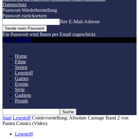
Datenschutz
Passwort-Wiederherstellung
Passwort zurücksetzen
Ihre E-Mail-Adresse
Ein Passwort wird Ihnen per Email zugeschickt.
I AM NERD!
Home
Filme
Serien
Lesestoff
Games
Events
Style
Gadgets
People
Start
Lesestoff
Comicvorstellung: Absolute Carnage Band 2 von
Panini Comics (Video)
Lesestoff