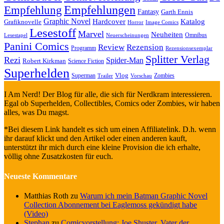
Empfehlungen
Empfehlung
Fantasy
Garth Ennis
Graphic Novel
Hardcover
Katalog
Grafiknovelle
Horror
Image Comics
Lesestoff
Marvel
Neuheiten
Omnibus
Neuerscheinungen
Lesestapel
Panini Comics
Review
Rezension
Programm
Rezensionsexemplar
Splitter Verlag
Rezi
Spider-Man
Robert Kirkman
Science Fiction
Superhelden
Vlog
Superman
Zombies
Trailer
Vorschau
I Am Nerd! Der Blog für alle, die sich für Nerdkram interessieren.
Egal ob Superhelden, Collectibles, Comics oder Zombies, wir haben
alles, was Du magst.
*Bei diesem Link handelt es sich um einen Affiliatelink. D.h. wenn
ihr darauf klickt und den Artikel oder einen anderen kauft,
unterstützt ihr mich durch eine kleine Provision die ich erhalte,
völlig ohne Zusatzkosten für euch.
Neueste Kommentare
Matthias Roth
zu
Warum ich mein Batman Graphic Novel
Collection Abonnement bei Eaglemoss gekündigt habe
(Video)
Stephan
zu
Comicvorstellung: Joe Shuster, Vater der