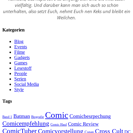
vielfältig. Und darüber kann man sich auch so schön
unterhalten, also setzt Euch, nehmt Euch nen Keks und bleibt ein
Weilchen.
Kategorien
Blog
Events
Filme
Gadgets
Games
Lesestoff
People
Serien
Social Media
Style
Tags
Comic
Batman
Comicbesrpechung
Band 1
Biografie
Comicempfehlung
Comic Review
Comic Haul
ComicTuber
Cross Cult
Comicvorstellung
DC
Conan