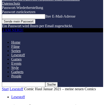
Datenschutz
Passwort-Wiederherstellung
Passwort zurücksetzen
Ihre E-Mail-Adresse
Ein Passwort wird Ihnen per Email zugeschickt.
I AM NERD!
Home
Filme
Serien
Lesestoff
Games
Events
Style
Gadgets
People
Start
Lesestoff
Comic Haul Januar 2021 – meine neuen Comics
Lesestoff