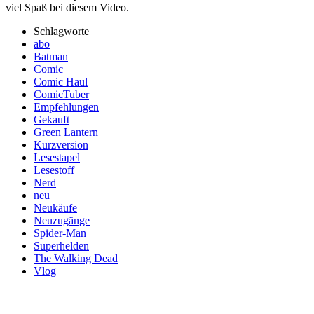
viel Spaß bei diesem Video.
Schlagworte
abo
Batman
Comic
Comic Haul
ComicTuber
Empfehlungen
Gekauft
Green Lantern
Kurzversion
Lesestapel
Lesestoff
Nerd
neu
Neukäufe
Neuzugänge
Spider-Man
Superhelden
The Walking Dead
Vlog