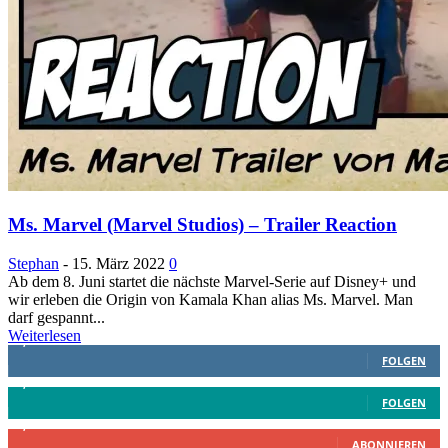
Ms. Marvel (Marvel Studios) – Trailer Reaction
Stephan
-
15. März 2022
0
Ab dem 8. Juni startet die nächste Marvel-Serie auf Disney+ und
wir erleben die Origin von Kamala Khan alias Ms. Marvel. Man
darf gespannt...
Weiterlesen
1,887
Follower
FOLGEN
4,199
Follower
FOLGEN
2,340
Abonnenten
ABONNIEREN