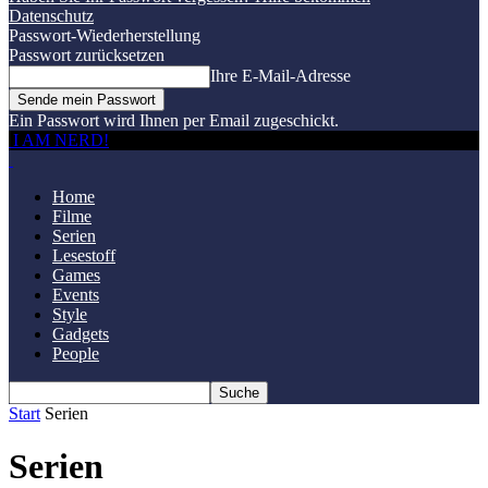
Datenschutz
Passwort-Wiederherstellung
Passwort zurücksetzen
Ihre E-Mail-Adresse
Ein Passwort wird Ihnen per Email zugeschickt.
I AM NERD!
Home
Filme
Serien
Lesestoff
Games
Events
Style
Gadgets
People
Start
Serien
Serien