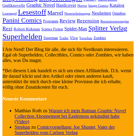
Graphic Novel
Hardcover
Katalog
Grafiknovelle
Horror
Image Comics
Lesestoff
Marvel
Neuheiten
Omnibus
Neuerscheinungen
Lesestapel
Panini Comics
Review
Rezension
Programm
Rezensionsexemplar
Splitter Verlag
Rezi
Spider-Man
Robert Kirkman
Science Fiction
Superhelden
Vlog
Superman
Zombies
Trailer
Vorschau
I Am Nerd! Der Blog für alle, die sich für Nerdkram interessieren.
Egal ob Superhelden, Collectibles, Comics oder Zombies, wir haben
alles, was Du magst.
*Bei diesem Link handelt es sich um einen Affiliatelink. D.h. wenn
ihr darauf klickt und den Artikel oder einen anderen kauft,
unterstützt ihr mich durch eine kleine Provision die ich erhalte,
völlig ohne Zusatzkosten für euch.
Neueste Kommentare
Matthias Roth
zu
Warum ich mein Batman Graphic Novel
Collection Abonnement bei Eaglemoss gekündigt habe
(Video)
Stephan
zu
Comicvorstellung: Joe Shuster, Vater der
Superhelden vom Carlsen Verlag