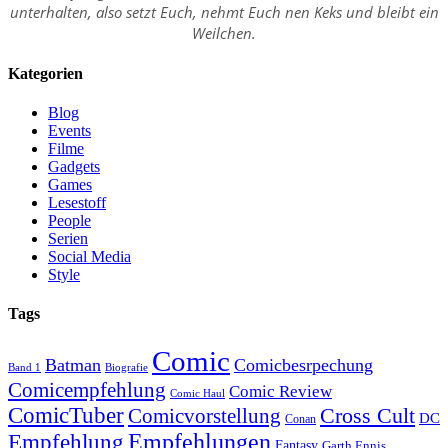
unterhalten, also setzt Euch, nehmt Euch nen Keks und bleibt ein
Weilchen.
Kategorien
Blog
Events
Filme
Gadgets
Games
Lesestoff
People
Serien
Social Media
Style
Tags
Comic
Batman
Comicbesrpechung
Band 1
Biografie
Comicempfehlung
Comic Review
Comic Haul
ComicTuber
Cross Cult
Comicvorstellung
DC
Conan
Empfehlungen
Empfehlung
Fantasy
Garth Ennis