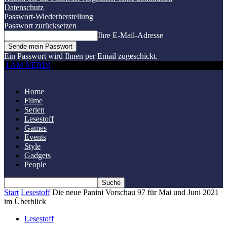
Datenschutz
Passwort-Wiederherstellung
Passwort zurücksetzen
Ihre E-Mail-Adresse
Ein Passwort wird Ihnen per Email zugeschickt.
I AM NERD!
Home
Filme
Serien
Lesestoff
Games
Events
Style
Gadgets
People
Start
Lesestoff
Die neue Panini Vorschau 97 für Mai und Juni 2021
im Überblick
Lesestoff