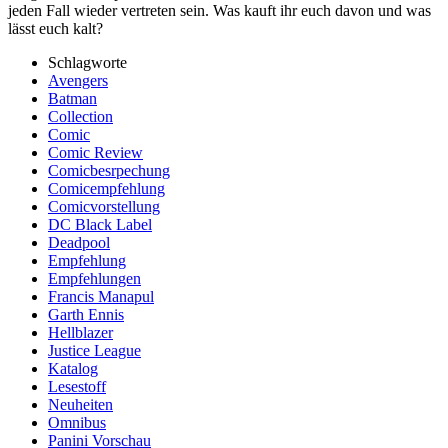
jeden Fall wieder vertreten sein. Was kauft ihr euch davon und was
lässt euch kalt?
Schlagworte
Avengers
Batman
Collection
Comic
Comic Review
Comicbesrpechung
Comicempfehlung
Comicvorstellung
DC Black Label
Deadpool
Empfehlung
Empfehlungen
Francis Manapul
Garth Ennis
Hellblazer
Justice League
Katalog
Lesestoff
Neuheiten
Omnibus
Panini Vorschau