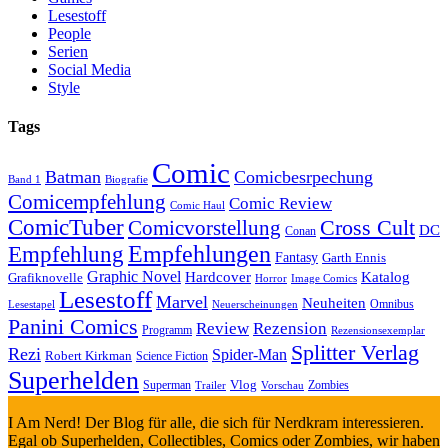
Lesestoff
People
Serien
Social Media
Style
Tags
Comic
Batman
Comicbesrpechung
Band 1
Biografie
Comicempfehlung
Comic Review
Comic Haul
ComicTuber
Cross Cult
Comicvorstellung
DC
Conan
Empfehlungen
Empfehlung
Fantasy
Garth Ennis
Graphic Novel
Hardcover
Katalog
Grafiknovelle
Horror
Image Comics
Lesestoff
Marvel
Neuheiten
Omnibus
Neuerscheinungen
Lesestapel
Panini Comics
Review
Rezension
Programm
Rezensionsexemplar
Splitter Verlag
Rezi
Spider-Man
Robert Kirkman
Science Fiction
Superhelden
Vlog
Superman
Zombies
Trailer
Vorschau
I Am Nerd! Der Blog für alle, die sich für Nerdkram interessieren.
Egal ob Superhelden, Collectibles, Comics oder Zombies, wir haben