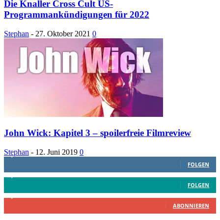
Die Knaller Cross Cult US-
Programmankündigungen für 2022
Stephan
-
27. Oktober 2021
0
John Wick: Kapitel 3 – spoilerfreie Filmreview
Stephan
-
12. Juni 2019
0
1,887
Follower
FOLGEN
4,199
Follower
FOLGEN
2,340
Abonnenten
ABONNIEREN