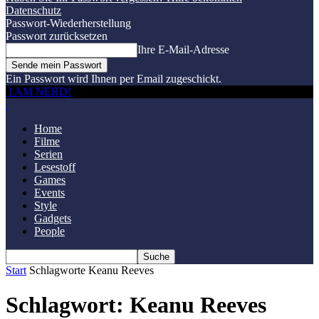
Datenschutz
Passwort-Wiederherstellung
Passwort zurücksetzen
Ihre E-Mail-Adresse
Ein Passwort wird Ihnen per Email zugeschickt.
I AM NERD!
Home
Filme
Serien
Lesestoff
Games
Events
Style
Gadgets
People
Start
Schlagworte
Keanu Reeves
Schlagwort: Keanu Reeves