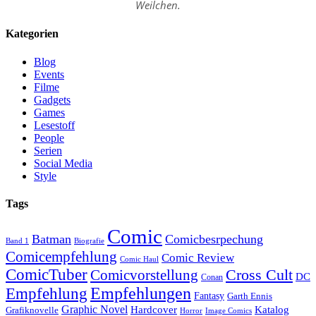
Weilchen.
Kategorien
Blog
Events
Filme
Gadgets
Games
Lesestoff
People
Serien
Social Media
Style
Tags
Comic
Batman
Comicbesrpechung
Band 1
Biografie
Comicempfehlung
Comic Review
Comic Haul
ComicTuber
Cross Cult
Comicvorstellung
DC
Conan
Empfehlungen
Empfehlung
Fantasy
Garth Ennis
Graphic Novel
Hardcover
Katalog
Grafiknovelle
Horror
Image Comics