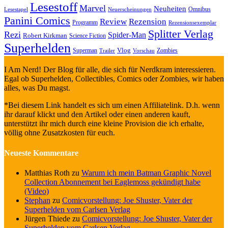
Lesestoff
Marvel
Neuheiten
Omnibus
Neuerscheinungen
Lesestapel
Panini Comics
Review
Rezension
Programm
Rezensionsexemplar
Splitter Verlag
Rezi
Spider-Man
Robert Kirkman
Science Fiction
Superhelden
Vlog
Superman
Zombies
Trailer
Vorschau
I Am Nerd! Der Blog für alle, die sich für Nerdkram interessieren.
Egal ob Superhelden, Collectibles, Comics oder Zombies, wir haben
alles, was Du magst.
*Bei diesem Link handelt es sich um einen Affiliatelink. D.h. wenn
ihr darauf klickt und den Artikel oder einen anderen kauft,
unterstützt ihr mich durch eine kleine Provision die ich erhalte,
völlig ohne Zusatzkosten für euch.
Neueste Kommentare
Matthias Roth
zu
Warum ich mein Batman Graphic Novel
Collection Abonnement bei Eaglemoss gekündigt habe
(Video)
Stephan
zu
Comicvorstellung: Joe Shuster, Vater der
Superhelden vom Carlsen Verlag
Jürgen Thiede
zu
Comicvorstellung: Joe Shuster, Vater der
Superhelden vom Carlsen Verlag