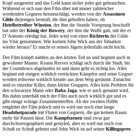
Kopf ausgesetzt und das Geld kann sicher jeder gut gebrauchen.
Während er sich nun den Film über mit immer zahlreicher
werdenden Gegnern herumschlägt, werden von der
Assassinen
Gilde
diejenigen bestraft, die ihm geholfen haben, ob
Hotelbetreiber Winston
, der ihm die Stunde Vorsprung beschafft
hat oder der
König der Bowery
, der ihm die Waffe gab, mit der er
D’Antonio erledigt hat. Jeder wird von einer
Richterin
der Gilde
ins Visir genommen. Wie kommt John Wick aus der Situation
wieder heraus? Er macht es seinen Jägern jedenfalls nicht leicht.
Der Film knüpft nahtlos an den letzten Teil an und beginnt auch in
gewohnter Manier. Keanu Reeves schlägt sich durch die Stadt, bis
der Countdown abgelaufen ist und dann geht es richtig los. Alles
beginnt mit einigen wirklich verrückten Kämpfen und seine Gegner
werden teilweise wirklich kreativ aus dem Weg geräumt. Zunächst
sind es einzelne Killer, dann kleine Gruppen. Alles kein Problem für
den schwarzen Mann oder
Baba Jaga
, wie er auch genannt wird.
Bis dahin unterhält mich der Film auch noch wirklich gut und es
gibt einige witzige Zusammentreffen. Ab der zweiten Hälfte
entgleitet der Film jedoch und es wird nur noch eine lange
Headshotparade
mit Fluten von Gegnern, die gar keinen Raum
mehr für Pausen lässt. Die
Kampfszenen
sind zwar gut
durchchoreographiert und gestyled, aber es wird nur noch von
Schuß zu Schuß gehetzt und John Wick ist auf seiner
Killingspree
.