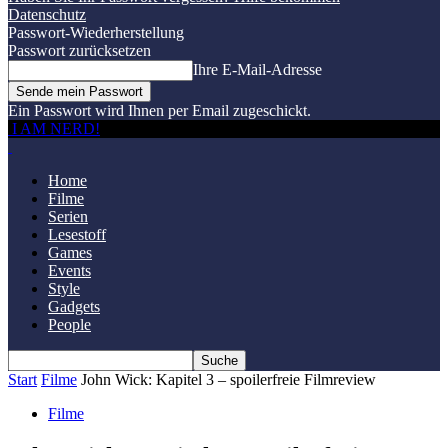
Datenschutz
Passwort-Wiederherstellung
Passwort zurücksetzen
Ihre E-Mail-Adresse
Ein Passwort wird Ihnen per Email zugeschickt.
I AM NERD!
Home
Filme
Serien
Lesestoff
Games
Events
Style
Gadgets
People
Start
Filme
John Wick: Kapitel 3 – spoilerfreie Filmreview
Filme