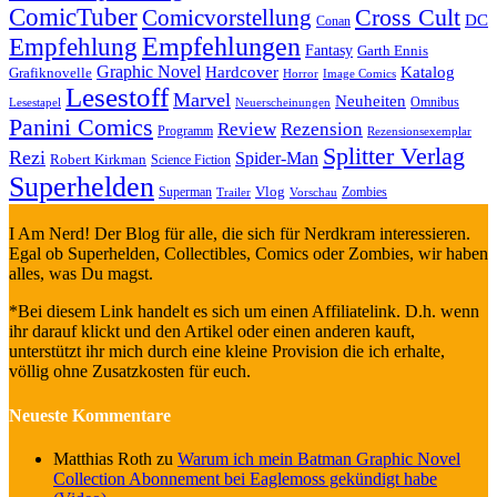
ComicTuber
Cross Cult
Comicvorstellung
DC
Conan
Empfehlungen
Empfehlung
Fantasy
Garth Ennis
Graphic Novel
Hardcover
Katalog
Grafiknovelle
Horror
Image Comics
Lesestoff
Marvel
Neuheiten
Omnibus
Neuerscheinungen
Lesestapel
Panini Comics
Review
Rezension
Programm
Rezensionsexemplar
Splitter Verlag
Rezi
Spider-Man
Robert Kirkman
Science Fiction
Superhelden
Vlog
Superman
Zombies
Trailer
Vorschau
I Am Nerd! Der Blog für alle, die sich für Nerdkram interessieren.
Egal ob Superhelden, Collectibles, Comics oder Zombies, wir haben
alles, was Du magst.
*Bei diesem Link handelt es sich um einen Affiliatelink. D.h. wenn
ihr darauf klickt und den Artikel oder einen anderen kauft,
unterstützt ihr mich durch eine kleine Provision die ich erhalte,
völlig ohne Zusatzkosten für euch.
Neueste Kommentare
Matthias Roth
zu
Warum ich mein Batman Graphic Novel
Collection Abonnement bei Eaglemoss gekündigt habe