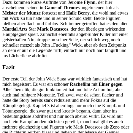
Dazu kommen kurze Auftritte von
Jerome Flynn
, der hier
anscheinend seinen in
Game of Thrones
angetretenen Job als
Meister der Münze
fortsetzt und
Halle Berry
, die wohl mal etwas
mit Wick zu tun hatte und in seiner Schuld steht. Beide Figuren
bleiben aber flach und farblos. Schlimmer getroffen hat es den alten
Martial Arts
Star
Mark Dacascos
, der den überlegen wirkenden
Hauptgegner spielt. Zunächst ebenfalls abgebrühter Killer mit einer
geisterhaften Ninjatruppe an seiner Seite, der schlichtweg noch
schneller metzelt als John „Fucking“ Wick, aber ab dem Zeitpunkt
an dem er auf die Legende trifft, einfach nur noch hart fangirlt und
ins Lächerliche abdriftet.
Fazit
Der erste Teil der John Wick Saga war wirklich fantastisch und hat
mich begeistert. Es war ein schöner
Rachefilm
mit
Einer gegen
Alle
Thematik, die gut funktioniert hat und tolle Action bot, aber
auch mal ruhigere Momente. Teil zwei war da schon flacher und
hatte die Story bereits stark reduziert und mehr Fokus auf die
Kämpfe gelegt. Kapitel 3 ist allerdings nur noch eine Kampf- und
Tötungsorgie, die zwar gut und kreativ begann, dann aber ins
bedeutungslose abdriftet und nur noch absurd wirkt. Es wird nur
noch ein Kampf an den nächsten gereiht, manchmal gibt es auch
mehrere gleichzeitig und Figuren wie Mark Dacascos als
Zero
oder
die Richterin wirken blass und gehen in der Masse der Gegner