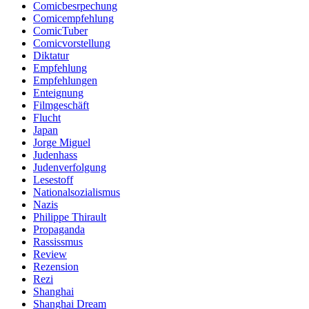
Comicbesrpechung
Comicempfehlung
ComicTuber
Comicvorstellung
Diktatur
Empfehlung
Empfehlungen
Enteignung
Filmgeschäft
Flucht
Japan
Jorge Miguel
Judenhass
Judenverfolgung
Lesestoff
Nationalsozialismus
Nazis
Philippe Thirault
Propaganda
Rassissmus
Review
Rezension
Rezi
Shanghai
Shanghai Dream