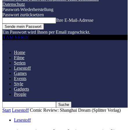
Datenschutz
Passwort-Wiederherstellung
Passwort zurücksetzen
Ihre E-Mail-Adresse
Ein Passwort wird Ihnen per Email zugeschickt.
I AM NERD!
Home
Filme
Serien
Lesestoff
Games
Events
Style
Gadgets
People
Start
Lesestoff
Comic Review: Shanghai Dream (Splitter Verlag)
Lesestoff