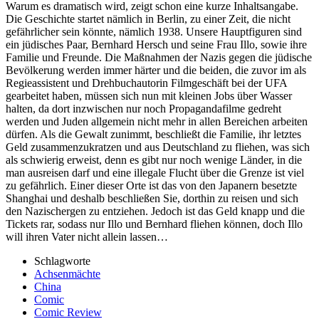
Warum es dramatisch wird, zeigt schon eine kurze Inhaltsangabe.
Die Geschichte startet nämlich in Berlin, zu einer Zeit, die nicht
gefährlicher sein könnte, nämlich 1938. Unsere Hauptfiguren sind
ein jüdisches Paar, Bernhard Hersch und seine Frau Illo, sowie ihre
Familie und Freunde. Die Maßnahmen der Nazis gegen die jüdische
Bevölkerung werden immer härter und die beiden, die zuvor im als
Regieassistent und Drehbuchautorin Filmgeschäft bei der UFA
gearbeitet haben, müssen sich nun mit kleinen Jobs über Wasser
halten, da dort inzwischen nur noch Propagandafilme gedreht
werden und Juden allgemein nicht mehr in allen Bereichen arbeiten
dürfen. Als die Gewalt zunimmt, beschließt die Familie, ihr letztes
Geld zusammenzukratzen und aus Deutschland zu fliehen, was sich
als schwierig erweist, denn es gibt nur noch wenige Länder, in die
man ausreisen darf und eine illegale Flucht über die Grenze ist viel
zu gefährlich. Einer dieser Orte ist das von den Japanern besetzte
Shanghai und deshalb beschließen Sie, dorthin zu reisen und sich
den Nazischergen zu entziehen. Jedoch ist das Geld knapp und die
Tickets rar, sodass nur Illo und Bernhard fliehen können, doch Illo
will ihren Vater nicht allein lassen…
Schlagworte
Achsenmächte
China
Comic
Comic Review