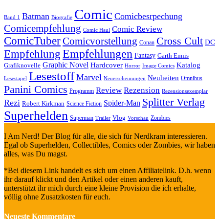
Comic
Batman
Comicbesrpechung
Band 1
Biografie
Comicempfehlung
Comic Review
Comic Haul
ComicTuber
Cross Cult
Comicvorstellung
DC
Conan
Empfehlungen
Empfehlung
Fantasy
Garth Ennis
Graphic Novel
Hardcover
Katalog
Grafiknovelle
Horror
Image Comics
Lesestoff
Marvel
Neuheiten
Omnibus
Neuerscheinungen
Lesestapel
Panini Comics
Review
Rezension
Programm
Rezensionsexemplar
Splitter Verlag
Rezi
Spider-Man
Robert Kirkman
Science Fiction
Superhelden
Vlog
Superman
Zombies
Trailer
Vorschau
I Am Nerd! Der Blog für alle, die sich für Nerdkram interessieren.
Egal ob Superhelden, Collectibles, Comics oder Zombies, wir haben
alles, was Du magst.
*Bei diesem Link handelt es sich um einen Affiliatelink. D.h. wenn
ihr darauf klickt und den Artikel oder einen anderen kauft,
unterstützt ihr mich durch eine kleine Provision die ich erhalte,
völlig ohne Zusatzkosten für euch.
Neueste Kommentare