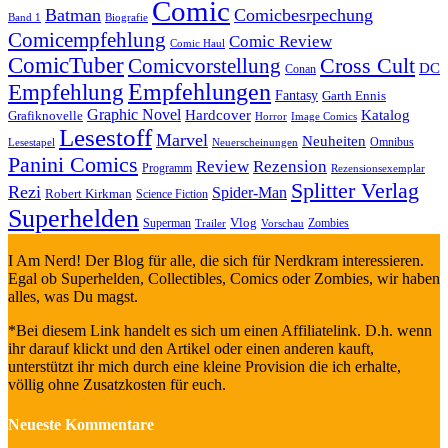
Comic
Batman
Comicbesrpechung
Band 1
Biografie
Comicempfehlung
Comic Review
Comic Haul
ComicTuber
Cross Cult
Comicvorstellung
DC
Conan
Empfehlungen
Empfehlung
Fantasy
Garth Ennis
Graphic Novel
Hardcover
Katalog
Grafiknovelle
Horror
Image Comics
Lesestoff
Marvel
Neuheiten
Omnibus
Neuerscheinungen
Lesestapel
Panini Comics
Review
Rezension
Programm
Rezensionsexemplar
Splitter Verlag
Rezi
Spider-Man
Robert Kirkman
Science Fiction
Superhelden
Vlog
Superman
Zombies
Trailer
Vorschau
I Am Nerd! Der Blog für alle, die sich für Nerdkram interessieren.
Egal ob Superhelden, Collectibles, Comics oder Zombies, wir haben
alles, was Du magst.
*Bei diesem Link handelt es sich um einen Affiliatelink. D.h. wenn
ihr darauf klickt und den Artikel oder einen anderen kauft,
unterstützt ihr mich durch eine kleine Provision die ich erhalte,
völlig ohne Zusatzkosten für euch.
Neueste Kommentare