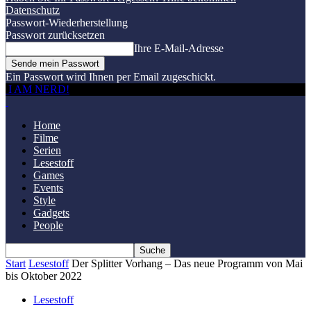
Datenschutz
Passwort-Wiederherstellung
Passwort zurücksetzen
Ihre E-Mail-Adresse
Ein Passwort wird Ihnen per Email zugeschickt.
I AM NERD!
Home
Filme
Serien
Lesestoff
Games
Events
Style
Gadgets
People
Start
Lesestoff
Der Splitter Vorhang – Das neue Programm von Mai
bis Oktober 2022
Lesestoff