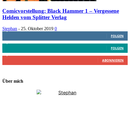
Comicvorstellung: Black Hammer 1 – Vergessene
Helden vom Splitter Verlag
Stephan
-
25. Oktober 2019
0
1,887
Follower
FOLGEN
4,199
Follower
FOLGEN
2,340
Abonnenten
ABONNIEREN
Über mich