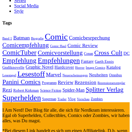
Serien
Social Media
Style
Tags
Comic
Batman
Comicbesrpechung
Band 1
Biografie
Comicempfehlung
Comic Review
Comic Haul
ComicTuber
Cross Cult
Comicvorstellung
DC
Conan
Empfehlungen
Empfehlung
Fantasy
Garth Ennis
Graphic Novel
Hardcover
Katalog
Grafiknovelle
Horror
Image Comics
Lesestoff
Marvel
Neuheiten
Omnibus
Neuerscheinungen
Lesestapel
Panini Comics
Review
Rezension
Programm
Rezensionsexemplar
Splitter Verlag
Rezi
Spider-Man
Robert Kirkman
Science Fiction
Superhelden
Vlog
Superman
Zombies
Trailer
Vorschau
I Am Nerd! Der Blog für alle, die sich für Nerdkram interessieren.
Egal ob Superhelden, Collectibles, Comics oder Zombies, wir haben
alles, was Du magst.
*Bei diesem Link handelt es sich um einen Affiliatelink. D.h. wenn