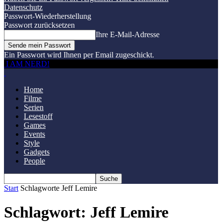
Datenschutz
Passwort-Wiederherstellung
Passwort zurücksetzen
Ihre E-Mail-Adresse
Ein Passwort wird Ihnen per Email zugeschickt.
I AM NERD!
Home
Filme
Serien
Lesestoff
Games
Events
Style
Gadgets
People
Start
Schlagworte
Jeff Lemire
Schlagwort: Jeff Lemire