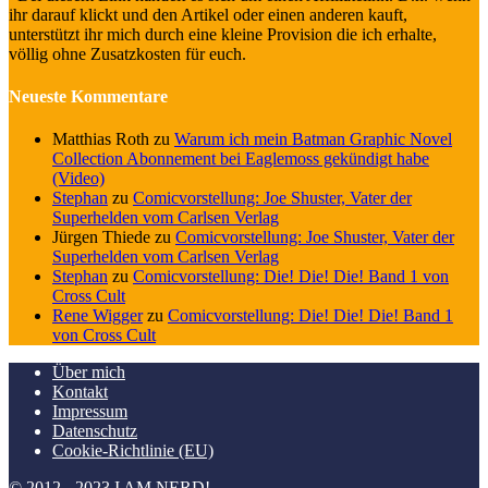
ihr darauf klickt und den Artikel oder einen anderen kauft,
unterstützt ihr mich durch eine kleine Provision die ich erhalte,
völlig ohne Zusatzkosten für euch.
Neueste Kommentare
Matthias Roth
zu
Warum ich mein Batman Graphic Novel
Collection Abonnement bei Eaglemoss gekündigt habe
(Video)
Stephan
zu
Comicvorstellung: Joe Shuster, Vater der
Superhelden vom Carlsen Verlag
Jürgen Thiede
zu
Comicvorstellung: Joe Shuster, Vater der
Superhelden vom Carlsen Verlag
Stephan
zu
Comicvorstellung: Die! Die! Die! Band 1 von
Cross Cult
Rene Wigger
zu
Comicvorstellung: Die! Die! Die! Band 1
von Cross Cult
Über mich
Kontakt
Impressum
Datenschutz
Cookie-Richtlinie (EU)
© 2012 - 2023 I AM NERD!