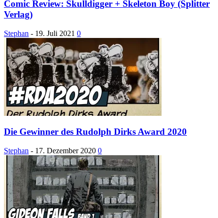
Comic Review: Skulldigger + Skeleton Boy (Splitter
Verlag)
Stephan
-
19. Juli 2021
0
Die Gewinner des Rudolph Dirks Award 2020
Stephan
-
17. Dezember 2020
0