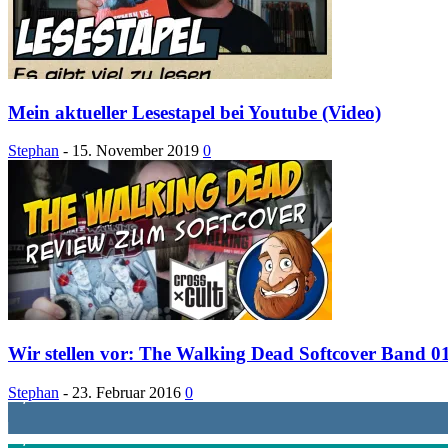
Mein aktueller Lesestapel bei Youtube (Video)
Stephan
-
15. November 2019
0
Wir stellen vor: The Walking Dead Softcover Band 01
Stephan
-
23. Februar 2016
0
1,887
Follower
4,199
Follower