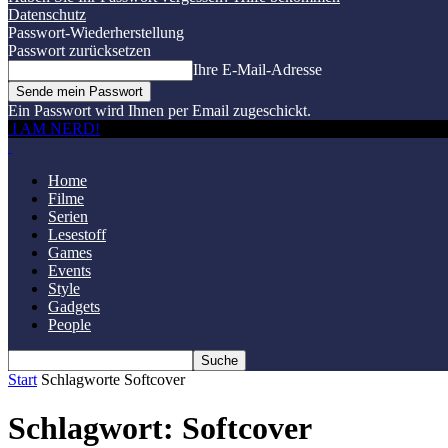
Datenschutz
Passwort-Wiederherstellung
Passwort zurücksetzen
Ihre E-Mail-Adresse
Ein Passwort wird Ihnen per Email zugeschickt.
I AM NERD!
Home
Filme
Serien
Lesestoff
Games
Events
Style
Gadgets
People
Start
Schlagworte
Softcover
Schlagwort: Softcover